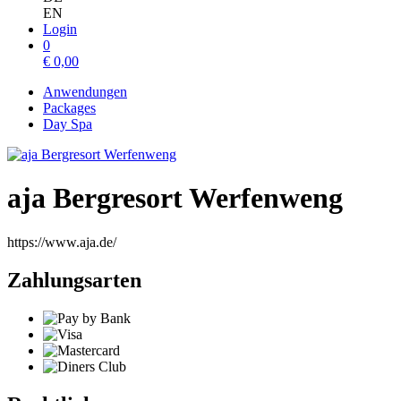
EN
Login
0
€
0,00
Anwendungen
Packages
Day Spa
aja Bergresort Werfenweng
https://www.aja.de/
Zahlungsarten