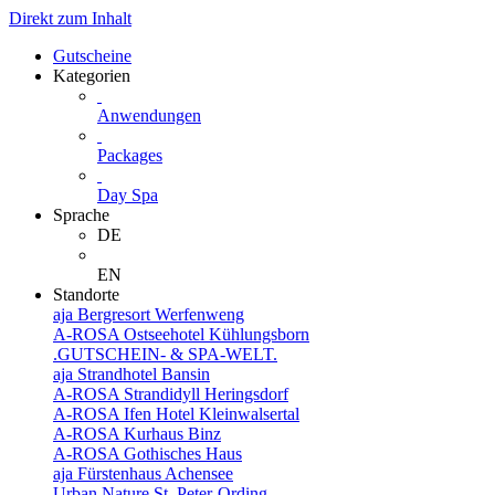
Direkt zum Inhalt
Gutscheine
Kategorien
Anwendungen
Packages
Day Spa
Sprache
DE
EN
Standorte
aja Bergresort Werfenweng
A-ROSA Ostseehotel Kühlungsborn
.GUTSCHEIN- & SPA-WELT.
aja Strandhotel Bansin
A-ROSA Strandidyll Heringsdorf
A-ROSA Ifen Hotel Kleinwalsertal
A-ROSA Kurhaus Binz
A-ROSA Gothisches Haus
aja Fürstenhaus Achensee
Urban Nature St. Peter-Ording