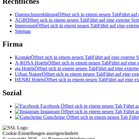
Rechtliches
Datenschutzerklärung
Öffnet sich in einem neuen Tab
Führt auf 
AGB
Öffnet sich in einem neuen Tab
Führt auf eine externe Seit
Impressum
Öffnet sich in einem neuen Tab
Führt auf eine extern
Sitemap
Firma
Kontakt
Öffnet sich in einem neuen Tab
Führt auf eine externe S
A-ROSA Hotels
Öffnet sich in einem neuen Tab
Führt auf eine 
aja Hotels
Öffnet sich in einem neuen Tab
Führt auf eine externe
Urban Nature
Öffnet sich in einem neuen Tab
Führt auf eine ext
HENRI Hotels
Öffnet sich in einem neuen Tab
Führt auf eine ex
Sozial
Facebook
Öffnet sich in einem neuen Tab
Führt au
Instagram
Öffnet sich in einem neuen Tab
Führt au
Gutscheine
Öffnet sich in einem neuen Tab
Führt
Cookie-Einstellungen anzeigen/ändern
© copyright 2026 - aja Bergresort Werfenweng