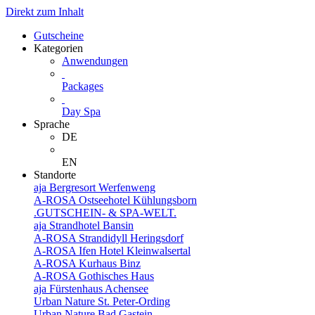
Direkt zum Inhalt
Gutscheine
Kategorien
Anwendungen
Packages
Day Spa
Sprache
DE
EN
Standorte
aja Bergresort Werfenweng
A-ROSA Ostseehotel Kühlungsborn
.GUTSCHEIN- & SPA-WELT.
aja Strandhotel Bansin
A-ROSA Strandidyll Heringsdorf
A-ROSA Ifen Hotel Kleinwalsertal
A-ROSA Kurhaus Binz
A-ROSA Gothisches Haus
aja Fürstenhaus Achensee
Urban Nature St. Peter-Ording
Urban Nature Bad Gastein